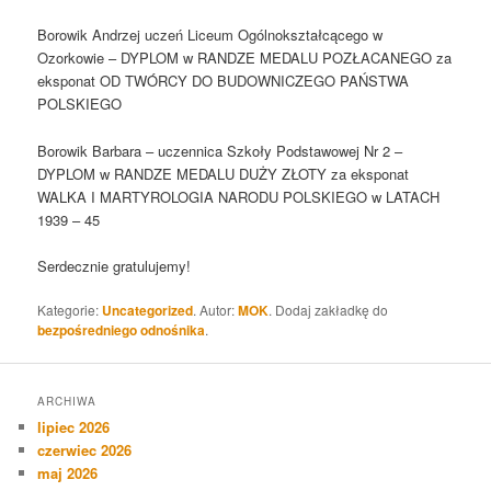
Borowik Andrzej uczeń Liceum Ogólnokształcącego w
Ozorkowie – DYPLOM w RANDZE MEDALU POZŁACANEGO za
eksponat OD TWÓRCY DO BUDOWNICZEGO PAŃSTWA
POLSKIEGO
Borowik Barbara – uczennica Szkoły Podstawowej Nr 2 –
DYPLOM w RANDZE MEDALU DUŻY ZŁOTY za eksponat
WALKA I MARTYROLOGIA NARODU POLSKIEGO w LATACH
1939 – 45
Serdecznie gratulujemy!
Kategorie:
Uncategorized
. Autor:
MOK
. Dodaj zakładkę do
bezpośredniego odnośnika
.
ARCHIWA
lipiec 2026
czerwiec 2026
maj 2026