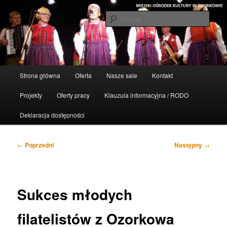
Przeskocz
Oficjalna Strona Internetowa
do
Szuka
tekstu
Miejski Ośrodek Kultury w
Ozorkowie
Główne
Strona główna
Oferta
Nasze sale
Kontakt
menu
Projekty
Oferty pracy
Klauzula informacyjna / RODO
Deklaracja dostępności
Nawigacja
←
Poprzedni
Następny
→
wpisu
Sukces młodych
filatelistów z Ozorkowa